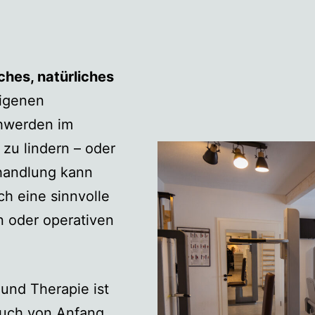
ches, natürliches
eigenen
hwerden im
 zu lindern – oder
handlung kann
ch eine sinnvolle
 oder operativen
und Therapie ist
euch von Anfang