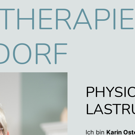
rf
THERAPIE
DORF
PHYSIO
LASTR
Ich bin
Karin Ost