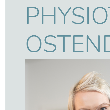
Ostendo
PHYSIO
OSTEN