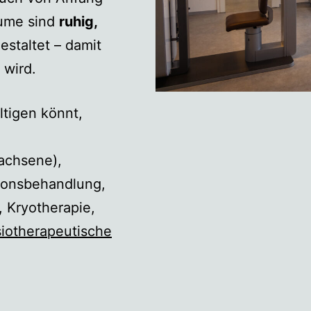
äume sind
ruhig,
estaltet – damit
 wird.
ltigen könnt,
achsene),
ionsbehandlung,
, Kryotherapie,
iotherapeutische